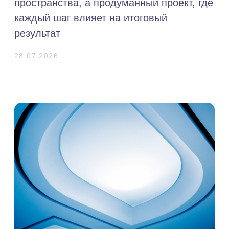
Какой потолок выбрать — разбираем
без воды и мифов
За 9 лет закрыли сотни потолочных
вопросов — и знаем: универсального
«лучшего» варианта не бывает.
Разберём, где какой вариант выстрелит,
а где обернётся головной болью.
Возьмём для примера комнату в 15
квадратов, чтобы было с чем сравнивать
15.07.2026