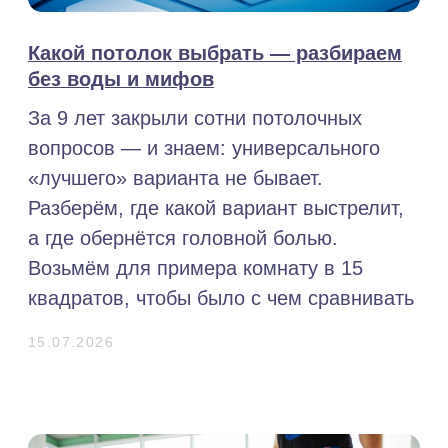
СК «СТРОЙГРАД»: превращаем
сложный ремонт коммерческих
помещений в чёткий, предсказуемый
проект
Расскажем, как мы выстраиваем процесс
ремонта коммерческих объектов — без
маркетинговых шаблонов, с опорой на
реальную практику и типовые риски, с
которыми сталкиваемся каждый день.
26.06.2026