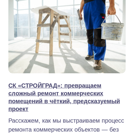
Остались вопросы?
ОСТАВЬТЕ ЗАЯВКУ НА
КОНСУЛЬТАЦИЮ
Это бесплатно и без
обязательств – Вы получите
ответы на все вопросы и сможете
оценить, комфортно ли нам
работать вместе
ОТВЕТЬТЕ НА 4 ПРОСТЫХ ВОПРОСА,
ЧТОБЫ РАССЧИТАТЬ СМЕТУ
РАССЧИТАТЬ СМЕТУ ЗА 15 МИНУТ
Отправляя заявку, вы соглашаетесь
с политикой
конфиденциальности